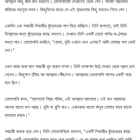
আশ্রমে কিছু ঋষি বাস করতেন। তোতাপাখিটি সেখানেই থেকে গেল। পাখিটি প্রতিদিন
ঋষিদের বক্তৃতা শুনত। কিছুদিনের মধ্যে সে এই শব্দগুলোর কিছু বলতেও শিখে গেল।
একদিন এক পথচারী শিকারীর কুঁড়েঘরের পাশ দিয়ে যাচ্ছিল। তিনি ক্লান্ত, তাই তিনি
বিশ্রামের জন্য কুঁড়েঘরের কাছে বসলেন। সেখানে তিনি একটি তোতা পাখির কণ্ঠস্বর
শুনতে পান। তোতাপাখি বলছিল, “বোকা, তুমি এখানে কেন এসেছ? আমি তোমার গলা কেটে
দেব।”
এমন বাজে কথা শুনে পথচারী খুব খারাপ লাগল। তিনি তৎক্ষণাৎ উঠে সেখান থেকে দ্রুত চলে
গেলেন। কিছুক্ষণ হাঁটার পর আশ্রমে পৌঁছলেন। আশ্রমের তোতাপাখি পাশের একটি গাছে
বসে ছিল।
তোতাপাখি বলল, “স্বাগতম! প্রিয় পথিক, এই আশ্রমে স্বাগতম। এই বনে আমাদের
অনেক ভালো ফল আছে। তুমি যা খুশি খাও। এখানকার ভালো মানুষ তোমার সাথে ভালো
ব্যবহার করবে।”
পথচারী অবাক হয়ে গেল। তিনি তোতাপাখিকে বললেন, “একটি শিকারীর কুঁড়েঘরের কাছে
আমি একটি তোতাপাখির বাচ্চার সাথে দেখা করেছি। সে খুব খারাপ কথা বলছিল তাই আমি