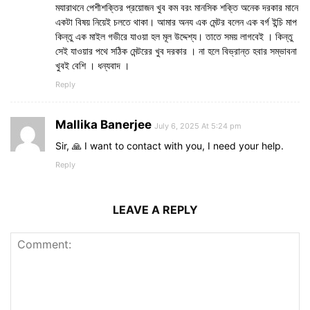
ম‍যারাথনে পেশীশক্তির প্রয়োজন খুব কম বরং মানসিক শক্তি অনেক দরকার মানে
একটা বিষয় নিয়েই চলতে থাকা। আমার অন‍য এক মেন্টর বলেন এক বর্গ ইন্চি মাপ
কিন্তু এক মাইল গভীরে যাওয়া হল মূল উদ্দেশ্য। তাতে সময় লাগবেই । কিন্তু
সেই যাওয়ার পথে সঠিক মেন্টরের খুব দরকার । না হলে বিভ্রান্ত হবার সম্ভাবনা
খুবই বেশি । ধন্যবাদ ।
Reply
Mallika Banerjee
July 6, 2025 At 5:24 pm
Sir, 🙏 I want to contact with you, I need your help.
Reply
LEAVE A REPLY