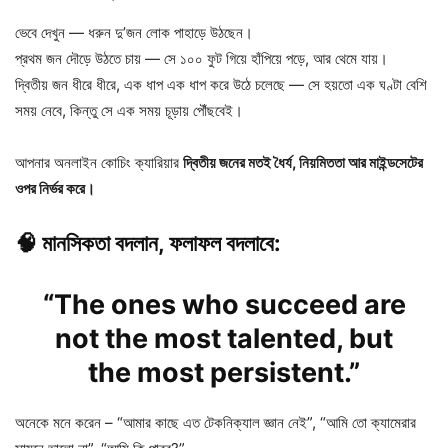
ভেবে দেখুন — ধরুন দু’জন লোক পাহাড়ে উঠছেন।
প্রথম জন দৌড়ে উঠতে চায় — সে ১০০ ফুট গিয়ে হাঁপিয়ে পড়ে, আর থেমে যায়।
দ্বিতীয় জন ধীরে ধীরে, এক ধাপ এক ধাপ করে উঠে চলেছে — সে হয়তো এক ঘণ্টা বেশি
সময় নেবে, কিন্তু সে এক সময় চূড়ায় পৌঁছবেই।
আপনার অনলাইন কোচিং ক্যারিয়ার
দ্বিতীয় জনের মতই ধৈর্য, নিয়মিততা আর মাইন্ডসেটের
ওপর নির্ভর করে।
🧠 মানসিকতা বদলান, ফলাফল বদলাবে:
“The ones who succeed are
not the most talented, but
the most persistent.”
অনেকে মনে করেন – “আমার কাছে এত টেকনিক্যাল জ্ঞান নেই”, “আমি তো ক্যামেরার