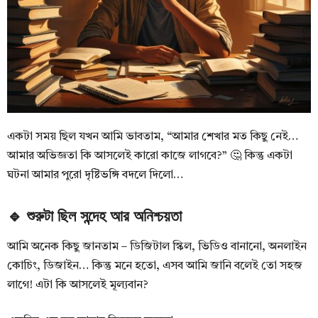
একটা সময় ছিল যখন আমি ভাবতাম, “আমার শেখার মত কিছু নেই…
আমার অভিজ্ঞতা কি আসলেই কারো কাজে লাগবে?” 🤔 কিন্তু একটা
ঘটনা আমার পুরো দৃষ্টিভঙ্গি বদলে দিলো…
🔹 শুরুটা ছিল সন্দেহ আর অনিশ্চয়তা
আমি অনেক কিছু জানতাম – ডিজিটাল স্কিল, ভিডিও বানানো, অনলাইন
কোচিং, ডিজাইন… কিন্তু মনে হতো, এসব আমি জানি বলেই তো সহজ
লাগে! এটা কি আসলেই মূল্যবান?