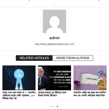
admin
http://blog.digitalevolutionhub.com
RELATED ARTICLES
MORE FROM AUTHOR
স্বপ্ন দেখে থেমে যাবেন না — অনলাইন
আপনার সবচেয়ে বড় বিনিয়োগ হলো
অনলাইন কোচিং শুরু করার পথে মানসিক
কোচিংয়ের যাত্রা একটা ‘ম্যারাথন’, ১০০
নিজের শিক্ষায় বিনিয়োগ
বাধা এবং সেগুলি অতিক্রম করার উপায়
মিটারের দৌড় নয়!