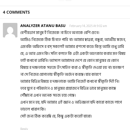
4 COMMENTS
ANALYZER ATANU BASU
February 14, 2025 At 9:02 am
বেশীরভাগ মানুষ ‌ই নিজেকে না চিনে অন্যকে বেশি চেনে।
আমিও নিজেকে ঠিক চিনতে পারি না। আমার ছাত্ররা, বন্ধুরা, আত্মীয় স্বজন,
এমনকি অফিসে র বস্ সকলেই আমার প্রশংসা করে। কিন্তু আমি শুধু ভাবি
যে, এ আর এমন কি। সত্যি বলতে কি এটা একটা অহংকার করার মত বিষয়
তাই কখনো ভাবিনি। আসলে আমাদের দেশে যে কোন মানুষের যে কোন
বিষয়ে র দক্ষতাকে সহজে উৎসাহিত করা ও স্বীকৃতি দেওয়া হয় না। যতক্ষণ
না সে নিজের যোগ্যতায় স্বীকৃতি অর্জন করছে। যার কারণে
আমার বিভিন্ন বিষয়ে র দক্ষতাকে আমি নিজেই কখনো স্বীকৃতি দিই নি।
তবে যুগে র পরিবর্তনে ও মানুষের প্রয়োজনে বিভিন্ন ভাবে মানুষের কাছে
পৌঁছানো এখন অনেক সহজ হয়ে গেছে।
এখন মনে হয়, যদি আমার এই জ্ঞান ও অভিজ্ঞতা যদি কারো কাজে লাগে
তাহলে খারাপ কি।
সেই জন্য ঠিক করেছি যে, কিছু একটা করেই যাবো।
Reply