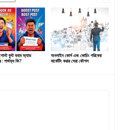
োস্ট বুস্ট বনাম অ্যাড
অনলাইন কোর্স এবং কোচিং পরিষেবা
 : পার্থক্য কি?
মার্কেটিং করার সেরা কৌশল