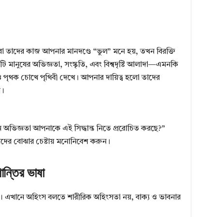
া, বা তাদের কাজ আপনার মানদণ্ডে “ভুল” মনে হয়, তখন বিরক্তি
িটি মানুষের অভিজ্ঞতা, সংস্কৃতি, এবং বিশ্বদৃষ্টি আলাদা—এমনকি
ও পৃথক চোখে পৃথিবী দেখে। আপনার দায়িত্ব হলো তাদের
়।
ন অভিজ্ঞতা আপনাকে এই সিদ্ধান্ত নিতে প্ররোচিত করছে?”
দের বোঝার চেষ্টায় মনোনিবেশ করুন।
শান্তির ভাষা
্ত্র। এখানে অহিংস বলতে শারীরিক অহিংসতা নয়, বাক্য ও ভাবনার