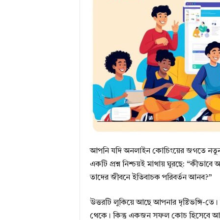
l
E
v
o
আপনি যদি অনলাইন কোচিংয়ের জগতে নতুন প
l
একটি প্রশ্ন নিশ্চয়ই মাথায় ঘুরছে: “কীভাব
তাদের জীবনে ইতিবাচক পরিবর্তন আনব?”
u
উত্তরটি লুকিয়ে আছে আপনার দৃষ্টিভঙ্গি-তে। বিভ
থেকে। কিন্তু একজন সফল কোচ হিসেবে আপন