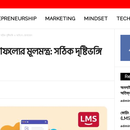
PRENEURSHIP
MARKETING
MINDSET
TEC
সঠিক দৃষ্টিভঙ্গি ও অহিংস যোগাযোগ
যের মূলমন্ত্র: সঠিক দৃষ্টিভঙ্গি
Re
অনলাইন
অতিক্
admi
কোচিং 
(LMS)
admi