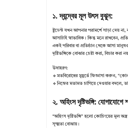
t
১. দ্বন্দ্বের মূল উৎস বুঝুন:
i
ষ্টুডেন্ট যখন আপনার পরামর্শে সাড়া দেয় ন
আসাটাই স্বাভাবিক। কিন্তু মনে রাখবেন, প্রত
o
একই পরিবার বা প্রতিষ্ঠান থেকে আসা মানুষ
দৃষ্টিভঙ্গিকে বোঝার চেষ্টা করা, বিচার করা নয
n
উদাহরণ:
🔹মতবিরোধের মুহূর্তে জিজ্ঞাসা করুন, “কো
B
🔹নিজের মতামত চাপিয়ে দেওয়ার বদলে, তা
২. অহিংস দৃষ্টিভঙ্গি: যোগাযোগে 
l
“অহিংস দৃষ্টিভঙ্গি” হলো কোচিংয়ের মূল অস
o
সূক্ষ্মতা বোঝায়।