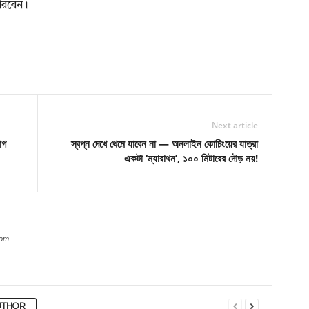
ারবেন।
Next article
োগ
স্বপ্ন দেখে থেমে যাবেন না — অনলাইন কোচিংয়ের যাত্রা
একটা ‘ম্যারাথন’, ১০০ মিটারের দৌড় নয়!
com
UTHOR