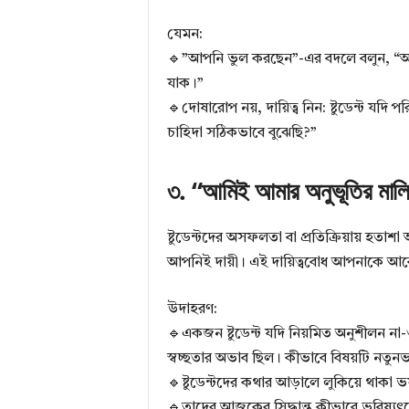
যেমন:
g
🔹”আপনি ভুল করছেন”-এর বদলে বলুন, “আপন
যাক।”
🔹দোষারোপ নয়, দায়িত্ব নিন: ষ্টুডেন্ট যদ
চাহিদা সঠিকভাবে বুঝেছি?”
৩. “আমিই আমার অনুভূতির মালিক
ষ্টুডেন্টদের অসফলতা বা প্রতিক্রিয়ায় হ
আপনিই দায়ী। এই দায়িত্ববোধ আপনাকে আবেগ
উদাহরণ:
🔹একজন ষ্টুডেন্ট যদি নিয়মিত অনুশীলন না-
স্বচ্ছতার অভাব ছিল। কীভাবে বিষয়টি নতুন
🔹ষ্টুডেন্টদের কথার আড়ালে লুকিয়ে থাকা ভয
🔹তাদের আজকের সিদ্ধান্ত কীভাবে ভবিষ্যৎকে