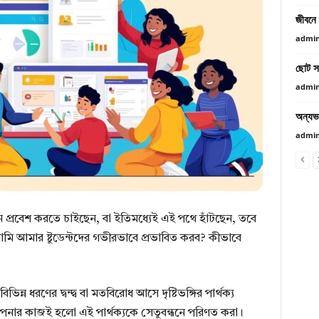
জীবনে 
admi
ছোট সা
admi
অন্যভা
admi
্রবেশ করতে চাইছেন, বা ইতিমধ্যেই এই পথে হাঁটছেন, তবে
ে আমি আমার ষ্টুডেন্টদের গভীরভাবে প্রভাবিত করব? কীভাবে
িন্ন ধরণের দ্বন্দ্ব বা মতবিরোধ আসে দৃষ্টিভঙ্গির পার্থক্য
ার কাজই হলো এই পার্থক্যকে সেতুবন্ধনে পরিণত করা।