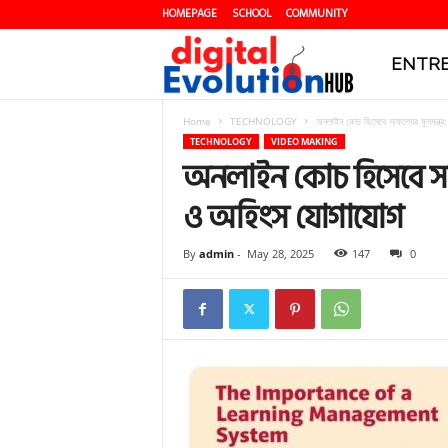
HOMEPAGE
SCHOOL
COMMUNITY
D
ENTRE
Home
TECHNOLOGY
অনলাইন কোচ হিসেবে সাফল্যের মূলমন্ত্র: 
i
TECHNOLOGY
VIDEO MAKING
অনলাইন কোচ হিসেবে সাফল্
ও অহিংস যোগাযোগ
g
By
admin
-
May 28, 2025
147
0
i
t
a